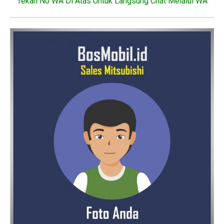
“Tekan No WA Di Atas Untuk Langsung Chat Melalui WA”