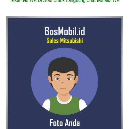
“Tekan No WA Di Atas Untuk Langsung Chat Melalui WA”