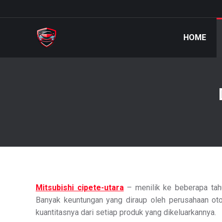
HOME
Mitsubishi cipete-utara
– menilik ke beberapa tahu
Banyak keuntungan yang diraup oleh perusahaan otom
kuantitasnya dari setiap produk yang dikeluarkannya.