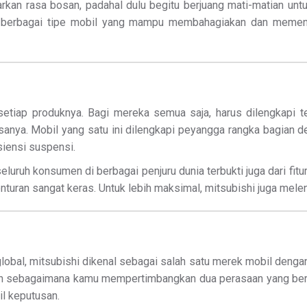
rkan rasa bosan, padahal dulu begitu berjuang mati-matian untu
n berbagai tipe mobil yang mampu membahagiakan dan memen
etiap produknya. Bagi mereka semua saja, harus dilengkapi tek
anya. Mobil yang satu ini dilengkapi peyangga rangka bagian 
iensi suspensi.
 seluruh konsumen di berbagai penjuru dunia terbukti juga dari fi
turan sangat keras. Untuk lebih maksimal, mitsubishi juga melen
global, mitsubishi dikenal sebagai salah satu merek mobil deng
kan sebagaimana kamu mempertimbangkan dua perasaan yang ber
l keputusan.