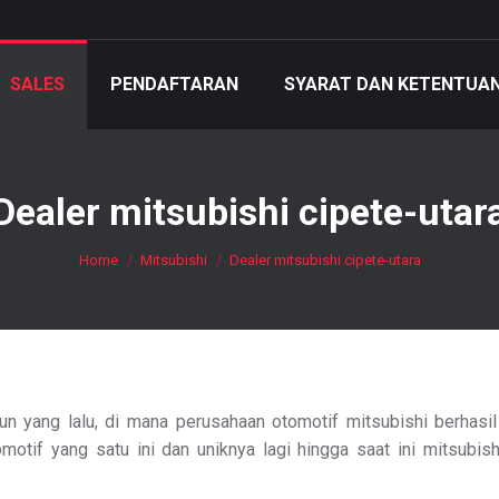
SALES
PENDAFTARAN
SYARAT DAN KETENTUA
Dealer mitsubishi cipete-utar
You are here:
Home
Mitsubishi
Dealer mitsubishi cipete-utara
n yang lalu, di mana perusahaan otomotif mitsubishi berhasil
otif yang satu ini dan uniknya lagi hingga saat ini mitsubish