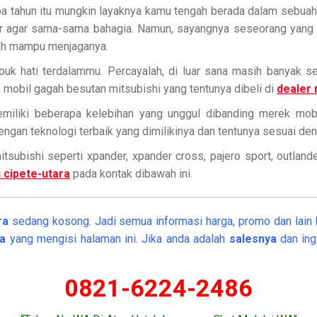
a tahun itu mungkin layaknya kamu tengah berada dalam sebuah 
elar agar sama-sama bahagia. Namun, sayangnya seseorang ya
ebih mampu menjaganya.
ubuk hati terdalammu. Percayalah, di luar sana masih banyak
mobil gagah besutan mitsubishi yang tentunya dibeli di
dealer 
emiliki beberapa kelebihan yang unggul dibanding merek mobil
engan teknologi terbaik yang dimilikinya dan tentunya sesuai 
subishi seperti xpander, xpander cross, pajero sport, outlander s
i cipete-utara
pada kontak dibawah ini.
ara
sedang kosong. Jadi semua informasi harga, promo dan lain l
ra
yang mengisi halaman ini. Jika anda adalah
salesnya
dan ing
0821-6224-2486