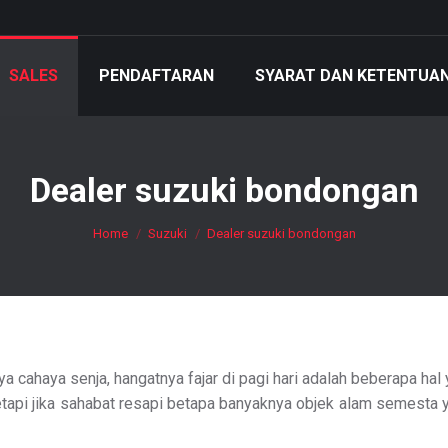
SALES
PENDAFTARAN
SYARAT DAN KETENTUA
Dealer suzuki bondongan
You are here:
Home
Suzuki
Dealer suzuki bondongan
ya cahaya senja, hangatnya fajar di pagi hari adalah beberapa 
tetapi jika sahabat resapi betapa banyaknya objek alam semest