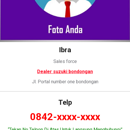
Ibra
Sales force
Dealer suzuki bondongan
Jl. Portal number one bondongan
Telp
0842-xxxx-xxxx
“Tekan No Telpon Di Atas Untuk Langsung Menghubungi”