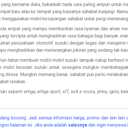
g yang bernama duka, bukankah tiada cara paling ampuh untuk 
empat baru atau ke tempat yang biasanya sahabat kunjungi. Nam
at menggunakan mobil kesayangan sahabat untuk pergi menenangka
oda empat yang mampu memberikan rasa nyaman dan aman mesk
 yang tercipta untuk menghadirkan rasa bahagia bagi banyak or
ncurkan perusahaan otomotif suzuki dengan tegas dan menjam
mampu menghadirkan dan menenangkan pikiran yang sedang tak kar
ahun-tahun membuat mobil-mobil suzuki tampak cukup berhasil 
p mobil besutan suzuki untuk sesegera mungkin membahagiaka
yang dirasa. Mungkin memang benar, sahabat pun perlu melakuk
abat rasakan.
ki seperti ertiga, ertiga sport, xl7, sx4 s-cross, jimny, ignis, 
dang kosong. Jadi semua informasi harga, promo dan lain lain d
gisi halaman ini. Jika anda adalah
salesnya
dan ingin menyewa h