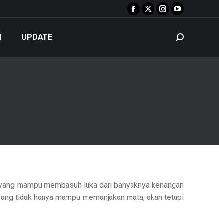
Facebook
X
Instagram
YouTube
page
page
page
page
N
UPDATE
Search:
opens
opens
opens
opens
in
in
in
in
new
new
new
new
window
window
window
window
hal yang mampu membasuh luka dari banyaknya kenangan
a yang tidak hanya mampu memanjakan mata, akan tetapi