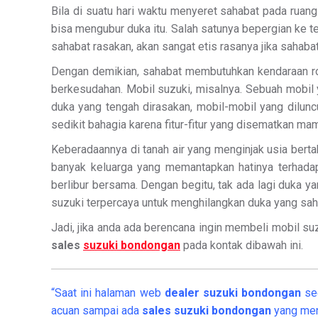
Bila di suatu hari waktu menyeret sahabat pada ruan
bisa mengubur duka itu. Salah satunya bepergian ke t
sahabat rasakan, akan sangat etis rasanya jika sahab
Dengan demikian, sahabat membutuhkan kendaraan r
berkesudahan. Mobil suzuki, misalnya. Sebuah mobil
duka yang tengah dirasakan, mobil-mobil yang dilu
sedikit bahagia karena fitur-fitur yang disematkan 
Keberadaannya di tanah air yang menginjak usia bert
banyak keluarga yang memantapkan hatinya terhada
berlibur bersama. Dengan begitu, tak ada lagi duka 
suzuki terpercaya untuk menghilangkan duka yang sah
Jadi, jika anda ada berencana ingin membeli mobil suzu
sales
suzuki bondongan
pada kontak dibawah ini.
“Saat ini halaman web
dealer
suzuki bondongan
se
acuan sampai ada
sales suzuki bondongan
yang men