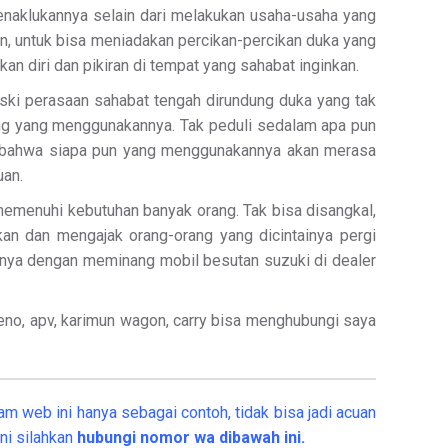
menaklukannya selain dari melakukan usaha-usaha yang
un, untuk bisa meniadakan percikan-percikan duka yang
n diri dan pikiran di tempat yang sahabat inginkan.
i perasaan sahabat tengah dirundung duka yang tak
ang yang menggunakannya. Tak peduli sedalam apa pun
in bahwa siapa pun yang menggunakannya akan merasa
uan.
memenuhi kebutuhan banyak orang. Tak bisa disangkal,
n dan mengajak orang-orang yang dicintainya pergi
annya dengan meminang mobil besutan suzuki di dealer
baleno, apv, karimun wagon, carry bisa menghubungi saya
am web ini hanya sebagai contoh, tidak bisa jadi acuan
ni silahkan
hubungi nomor wa dibawah ini.