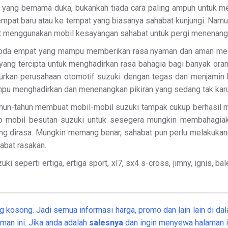
g yang bernama duka, bukankah tiada cara paling ampuh untuk 
empat baru atau ke tempat yang biasanya sahabat kunjungi. Nam
at menggunakan mobil kesayangan sahabat untuk pergi menenangka
oda empat yang mampu memberikan rasa nyaman dan aman mesk
 yang tercipta untuk menghadirkan rasa bahagia bagi banyak or
ncurkan perusahaan otomotif suzuki dengan tegas dan menjam
mampu menghadirkan dan menenangkan pikiran yang sedang tak kar
ahun-tahun membuat mobil-mobil suzuki tampak cukup berhasil 
p mobil besutan suzuki untuk sesegera mungkin membahagiaka
yang dirasa. Mungkin memang benar, sahabat pun perlu melakuk
abat rasakan.
ki seperti ertiga, ertiga sport, xl7, sx4 s-cross, jimny, ignis, 
 kosong. Jadi semua informasi harga, promo dan lain lain di dal
man ini. Jika anda adalah
salesnya
dan ingin menyewa halaman i