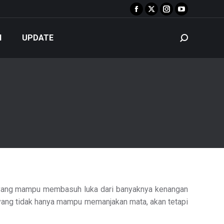
Facebook
X
Instagram
YouTube
page
page
page
page
N
UPDATE
Search:
opens
opens
opens
opens
in
in
in
in
new
new
new
new
window
window
window
window
al yang mampu membasuh luka dari banyaknya kenangan
a yang tidak hanya mampu memanjakan mata, akan tetapi