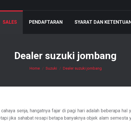
SALES
PENDAFTARAN
SYARAT DAN KETENTUA
Dealer suzuki jombang
You are here:
Home
Suzuki
Dealer suzuki jombang
 cahaya senja, hangatnya fajar di pagi hari adalah beberapa h
tetapi jika sahabat resapi betapa banyaknya objek alam semest