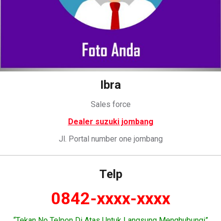
Ibra
Sales force
Dealer suzuki jombang
Jl. Portal number one jombang
Telp
0842-xxxx-xxxx
“Tekan No Telpon Di Atas Untuk Langsung Menghubungi”