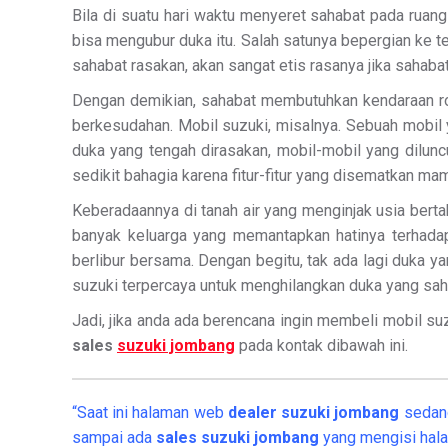
Bila di suatu hari waktu menyeret sahabat pada ruan
bisa mengubur duka itu. Salah satunya bepergian ke t
sahabat rasakan, akan sangat etis rasanya jika sahab
Dengan demikian, sahabat membutuhkan kendaraan r
berkesudahan. Mobil suzuki, misalnya. Sebuah mobil
duka yang tengah dirasakan, mobil-mobil yang dilu
sedikit bahagia karena fitur-fitur yang disematkan 
Keberadaannya di tanah air yang menginjak usia bert
banyak keluarga yang memantapkan hatinya terhada
berlibur bersama. Dengan begitu, tak ada lagi duka 
suzuki terpercaya untuk menghilangkan duka yang sah
Jadi, jika anda ada berencana ingin membeli mobil suzu
sales
suzuki jombang
pada kontak dibawah ini.
“Saat ini halaman web
dealer
suzuki jombang
sedang
sampai ada
sales suzuki jombang
yang mengisi hala