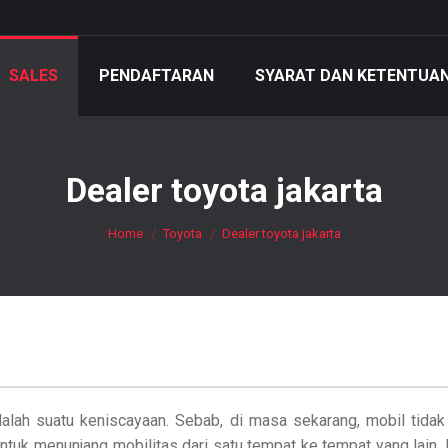
SALES
PENDAFTARAN
SYARAT DAN KETENTUA
Dealer toyota jakarta
You are here:
Home
Toyota
Dealer toyota jakarta
dalah suatu keniscayaan. Sebab, di masa sekarang, mobil tidak 
untuk menunjang mobilitas dari satu tempat ke tempat yang lain.