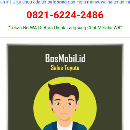
n ini. Jika anda adalah
salesnya
dan ingin menyewa halaman ini
0821-6224-2486
“Tekan No WA Di Atas Untuk Langsung Chat Melalui WA”