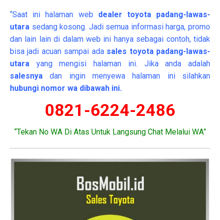
“Saat ini halaman web
dealer
toyota padang-lawas-
utara
sedang kosong. Jadi semua informasi harga, promo
dan lain lain di dalam web ini hanya sebagai contoh, tidak
bisa jadi acuan sampai ada
sales toyota padang-lawas-
utara
yang mengisi halaman ini. Jika anda adalah
salesnya
dan ingin menyewa halaman ini silahkan
hubungi nomor wa dibawah ini.
0821-6224-2486
“Tekan No WA Di Atas Untuk Langsung Chat Melalui WA”