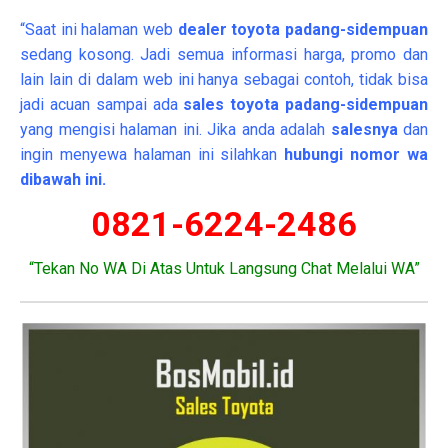
“Saat ini halaman web
dealer
toyota padang-sidempuan
sedang kosong. Jadi semua informasi harga, promo dan
lain lain di dalam web ini hanya sebagai contoh, tidak bisa
jadi acuan sampai ada
sales toyota padang-sidempuan
yang mengisi halaman ini. Jika anda adalah
salesnya
dan
ingin menyewa halaman ini silahkan
hubungi nomor wa
dibawah ini.
0821-6224-2486
“Tekan No WA Di Atas Untuk Langsung Chat Melalui WA”