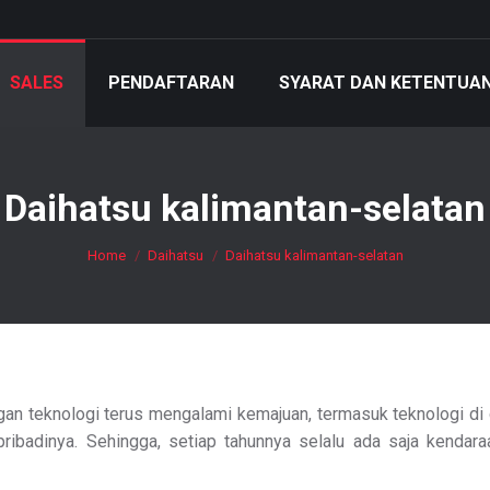
SALES
PENDAFTARAN
SYARAT DAN KETENTUA
Daihatsu kalimantan-selatan
You are here:
Home
Daihatsu
Daihatsu kalimantan-selatan
an teknologi terus mengalami kemajuan, termasuk teknologi di du
ibadinya. Sehingga, setiap tahunnya selalu ada saja kendar