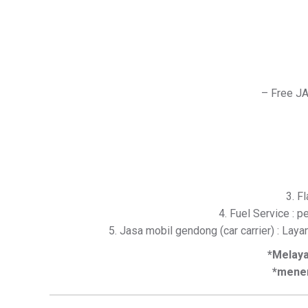
– Free JA
3. F
4. Fuel Service : p
5. Jasa mobil gendong (car carrier) : Lay
*Melay
*mener