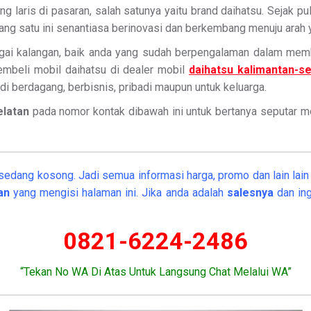
g laris di pasaran, salah satunya yaitu brand daihatsu. Sejak p
ng satu ini senantiasa berinovasi dan berkembang menuju arah ya
ai kalangan, baik anda yang sudah berpengalaman dalam membe
embeli mobil daihatsu di dealer mobil
daihatsu kalimantan-se
di berdagang, berbisnis, pribadi maupun untuk keluarga.
elatan
pada nomor kontak dibawah ini untuk bertanya seputar mobil
sedang kosong. Jadi semua informasi harga, promo dan lain lain 
tan
yang mengisi halaman ini. Jika anda adalah
salesnya
dan ing
0821-6224-2486
“Tekan No WA Di Atas Untuk Langsung Chat Melalui WA”