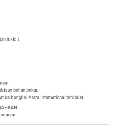
n luxio ).
ggan.
habisan bahan bakar.
t ke bengkel Astra International terdekat.
USAHAAN
pasaran