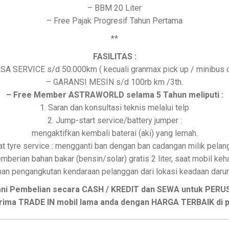
– BBM 20 Liter
– Free Pajak Progresif Tahun Pertama
**
FASILITAS :
SA SERVICE s/d 50.000km ( kecuali granmax pick up / minibus da
– GARANSI MESIN s/d 100rb km /3th.
– Free Member ASTRAWORLD selama 5 Tahun meliputi :
1. Saran dan konsultasi teknis melalui telp
2. Jump-start service/battery jumper :
mengaktifkan kembali baterai (aki) yang lemah.
lat tyre service : mengganti ban dengan ban cadangan milik pelan
emberian bahan bakar (bensin/solar) gratis 2 liter, saat mobil ke
anan pengangkutan kendaraan pelanggan dari lokasi keadaan darura
ani Pembelian secara CASH / KREDIT dan SEWA untuk PER
ima TRADE IN mobil lama anda dengan HARGA TERBAIK di 