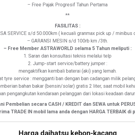
– Free Pajak Progresif Tahun Pertama
**
FASILITAS :
SA SERVICE s/d 50.000km ( kecuali granmax pick up / minibus da
– GARANSI MESIN s/d 100rb km /3th.
– Free Member ASTRAWORLD selama 5 Tahun meliputi :
1. Saran dan konsultasi teknis melalui telp
2. Jump-start service/battery jumper :
mengaktifkan kembali baterai (aki) yang lemah.
lat tyre service : mengganti ban dengan ban cadangan milik pelan
emberian bahan bakar (bensin/solar) gratis 2 liter, saat mobil ke
anan pengangkutan kendaraan pelanggan dari lokasi keadaan darura
ani Pembelian secara CASH / KREDIT dan SEWA untuk PER
ima TRADE IN mobil lama anda dengan HARGA TERBAIK di 
Harga daihatsu kebon-kacang