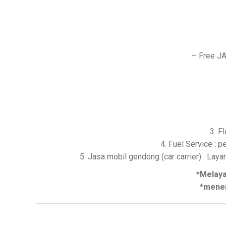
– Free JA
3. F
4. Fuel Service : p
5. Jasa mobil gendong (car carrier) : Lay
*Melay
*mener