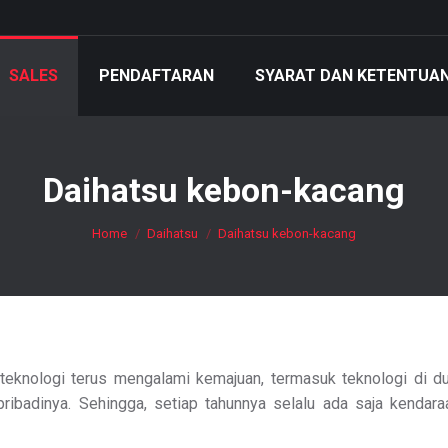
SALES
PENDAFTARAN
SYARAT DAN KETENTUA
Daihatsu kebon-kacang
You are here:
Home
Daihatsu
Daihatsu kebon-kacang
eknologi terus mengalami kemajuan, termasuk teknologi di duni
ibadinya. Sehingga, setiap tahunnya selalu ada saja kendar