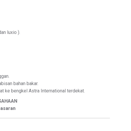
n luxio ).
ggan.
habisan bahan bakar.
t ke bengkel Astra International terdekat.
USAHAAN
pasaran