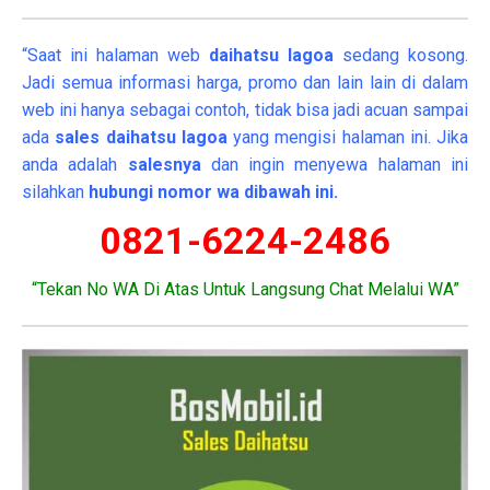
“Saat ini halaman web
daihatsu lagoa
sedang kosong.
Jadi semua informasi harga, promo dan lain lain di dalam
web ini hanya sebagai contoh, tidak bisa jadi acuan sampai
ada
sales daihatsu lagoa
yang mengisi halaman ini. Jika
anda adalah
salesnya
dan ingin menyewa halaman ini
silahkan
hubungi nomor wa dibawah ini.
0821-6224-2486
“Tekan No WA Di Atas Untuk Langsung Chat Melalui WA”