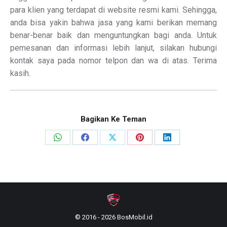
para klien yang terdapat di website resmi kami. Sehingga,
anda bisa yakin bahwa jasa yang kami berikan memang
benar-benar baik dan menguntungkan bagi anda. Untuk
pemesanan dan informasi lebih lanjut, silakan hubungi
kontak saya pada nomor telpon dan wa di atas. Terima
kasih.
Bagikan Ke Teman
Share
Share
Share
Share
Share
on
on
on
on
on
WhatsApp
Facebook
X
Pinterest
LinkedIn
© 2016 - 2026 BosMobil.id